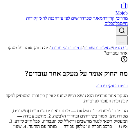
Mojob
מדריכי קריירה
מאגר שכר
דרושים לפי עיר
הכנה לראיון
קורות
חיים
בלוג
כלים
דף הבית
/
שאלות ותשובות
/
זכויות וחוקי עבודה
/
מה החוק אומר על מעקב
אחר עובדים?
מה החוק אומר על מעקב אחר עובדים?
זכויות וחוקי עבודה
מעקב אחר עובדים הוא נושא רגיש שנוגע לאיזון בין זכות המעסיק לפקח
לבין זכות העובד לפרטיות.
מה מותר למעסיק: 1. מצלמות — מותר באזורים ציבוריים (משרדים,
מסדרונות), אסור בשירותים ובחדרי הלבשה. 2. מחשב עבודה —
המעסיק רשאי לנטר מחשבים ודוא"ל של העבודה, אבל חייב ליידע. 3.
GPS — ברכב חברה או טלפון עבודה — מותר עם הודעה. 4. שעון