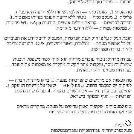
נוכחות — מותר ואף נדרש לפי חוק.
מה אסור: 1. האזנת סתר — הקלטת שיחות ללא ידיעה היא עבירה
פלילית. 2. מעקב סמוי — ניטור ללא ידיעת העובד בעייתי משפטית. 3.
חדירה לפרטיות — קריאת מיילים אישיים, הודעות WhatsApp פרטיות.
4. מצלמות סמויות — ללא הודעה מוקדמת.
חובת הגילוי: על פי חוק הגנת הפרטיות, המעסיק חייב ליידע את העובדים
על כל אמצעי מעקב — מצלמות, ניטור מחשבים, GPS. ההודעה צריכה
להיות ברורה ומפורשת.
עבודה מרחוק: ניטור עובדים מרחוק הוא אזור אפור משפטי. תוכנות
שמצלמות מסך, עוקבות אחר הקשות מקלדת או מצלמות את העובד —
בעייתיות מבחינה חוקית ואתית.
מה לעשות אם מרגישים שהפרטיות נפגעת: 1. בדקו מדיניות חברה —
לעיתים יש הסכמה בחוזה. 2. פנו ל-HR — שאלו על מדיניות המעקב. 3.
התייעצו עם עורך דין — אם חושדים בהפרה. 4. פנו לרשות להגנת
הפרטיות — הגוף המפקח בישראל.
טיפ למעסיקים: שקיפות ואמון עדיפים על מעקב. מחקרים מראים
שמעקב מוגזם פוגע במוטיבציה ובפרודוקטיביות.
תגיות
מעקב
פרטיות
דיני עבודה
זכויות עובדים
מצלמות