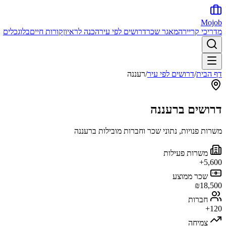
Mojob
מדריכי קריירה
מאגר שכר
דרושים לפי עיר
הכנה לראיון
קורות חיים
בלוג
כלים
דף הבית
/
דרושים לפי עיר
/
רעננה
דרושים ב
רעננה
משרות פנויות, נתוני שכר וחברות מובילות ב
רעננה
משרות פעילות
5,600+
שכר ממוצע
₪18,500
חברות
120+
צמיחה