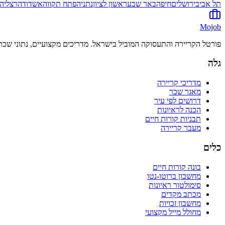
תל אביב
ירושלים
חיפה
באר שבע
ראשון לציון
נתניה
פתח תקווה
אשדוד
הרצליה
Mojob
פורטל הקריירה והתעסוקה המוביל בישראל. מדריכים מקצועיים, נתוני שכר 
גלה
מדריכי קריירה
מאגר שכר
דרושים לפי עיר
הכנה לראיונות
תבניות קורות חיים
מעבר קריירה
כלים
בונה קורות חיים
מחשבון ברוטו-נטו
סימולטור ראיונות
מכתב מקדים
מחשבון זכויות
מחולל מייל מקצועי