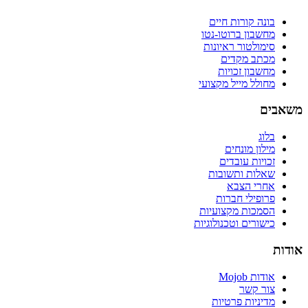
בונה קורות חיים
מחשבון ברוטו-נטו
סימולטור ראיונות
מכתב מקדים
מחשבון זכויות
מחולל מייל מקצועי
משאבים
בלוג
מילון מונחים
זכויות עובדים
שאלות ותשובות
אחרי הצבא
פרופילי חברות
הסמכות מקצועיות
כישורים וטכנולוגיות
אודות
אודות Mojob
צור קשר
מדיניות פרטיות