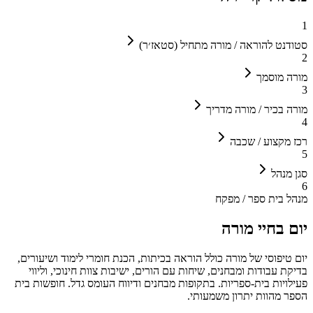
1
סטודנט להוראה / מורה מתחיל (סטאז׳ר)
2
מורה מוסמך
3
מורה בכיר / מורה מדריך
4
רכז מקצוע / שכבה
5
סגן מנהל
6
מנהל בית ספר / מפקח
יום בחיי
מורה
יום טיפוסי של מורה כולל הוראה בכיתות, הכנת חומרי לימוד ושיעורים,
בדיקת עבודות ומבחנים, שיחות עם הורים, ישיבות צוות חינוכי, וליווי
פעילויות בית-ספריות. בתקופות מבחנים ודיווח העומס גדל. חופשות בית
הספר מהוות יתרון משמעותי.