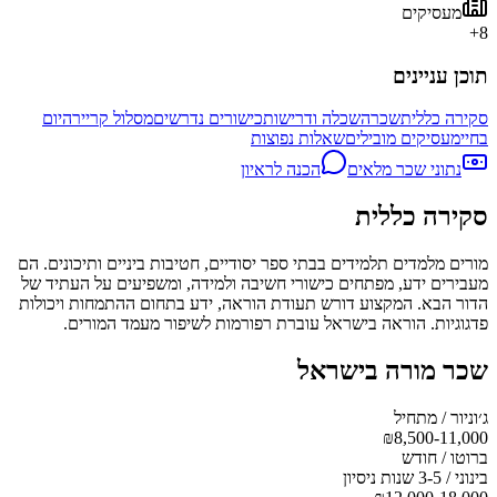
מעסיקים
+
8
תוכן עניינים
סקירה כללית
שכר
השכלה ודרישות
כישורים נדרשים
מסלול קריירה
יום
בחיי
מעסיקים מובילים
שאלות נפוצות
נתוני שכר מלאים
הכנה לראיון
סקירה כללית
מורים מלמדים תלמידים בבתי ספר יסודיים, חטיבות ביניים ותיכונים. הם
מעבירים ידע, מפתחים כישורי חשיבה ולמידה, ומשפיעים על העתיד של
הדור הבא. המקצוע דורש תעודת הוראה, ידע בתחום ההתמחות ויכולות
פדגוגיות. הוראה בישראל עוברת רפורמות לשיפור מעמד המורים.
שכר
מורה
בישראל
ג׳וניור / מתחיל
₪
8,500-11,000
ברוטו / חודש
בינוני / 3-5 שנות ניסיון