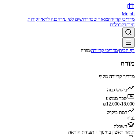
Mojob
מדריכי קריירה
מאגר שכר
דרושים לפי עיר
הכנה לראיון
קורות
חיים
בלוג
כלים
דף הבית
/
מדריכי קריירה
/
מורה
מורה
מדריך קריירה מקיף
ביקוש
גבוה
שכר ממוצע
₪
12,000-18,000
רמת ביקוש
גבוה
השכלה
תואר ראשון בחינוך + תעודת הוראה