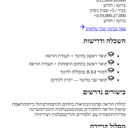
₪
12,000-18,000
ברוטו / חודש
בכיר / 5+ שנות ניסיון
₪
19,000-27,000+
ברוטו / חודש
צפה בנתוני שכר מלאים
השכלה ודרישות
תואר ראשון בחינוך + תעודת הוראה
תואר ראשון בתחום התמחות + תעודת הוראה
לימודי B.Ed במכללה לחינוך
תואר שני בחינוך — יתרון לקידום
כישורים נדרשים
יכולות הוראה ופדגוגיה
בקיאות בתחום ההתמחות
ניהול כיתה
התאמת
שיטות הוראה לתלמידים מגוונים
טכנולוגיה חינוכית
הערכה
ומדידה
תקשורת עם תלמידים והורים
סבלנות ויצירתיות
מסלול קריירה