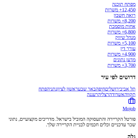
מפתח תוכנה
12,450+
משרות
רואה חשבון
8,200+
משרות
אחות מוסמכת
6,800+
משרות
מנהל שיווק
5,100+
משרות
עורך דין
4,900+
משרות
מדען נתונים
3,700+
משרות
דרושים לפי עיר
תל אביב
ירושלים
חיפה
באר שבע
ראשון לציון
נתניה
פתח
תקווה
אשדוד
הרצליה
רעננה
Mojob
פורטל הקריירה והתעסוקה המוביל בישראל. מדריכים מקצועיים, נתוני
שכר עדכניים וכלים חכמים לבניית הקריירה שלך.
גלה