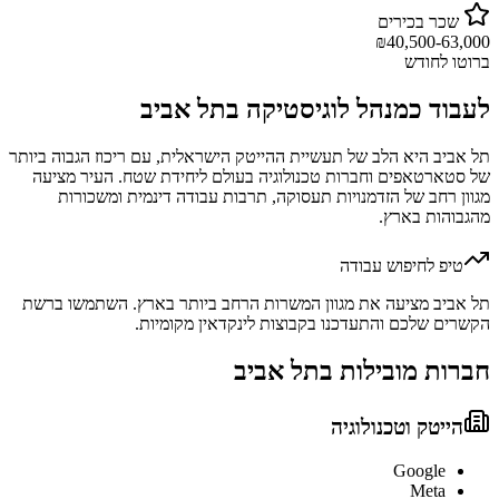
שכר בכירים
₪
40,500-63,000
ברוטו לחודש
לעבוד כ
מנהל לוגיסטיקה
ב
תל אביב
תל אביב היא הלב של תעשיית ההייטק הישראלית, עם ריכוז הגבוה ביותר
של סטארטאפים וחברות טכנולוגיה בעולם ליחידת שטח. העיר מציעה
מגוון רחב של הזדמנויות תעסוקה, תרבות עבודה דינמית ומשכורות
מהגבוהות בארץ.
טיפ לחיפוש עבודה
תל אביב מציעה את מגוון המשרות הרחב ביותר בארץ. השתמשו ברשת
הקשרים שלכם והתעדכנו בקבוצות לינקדאין מקומיות.
חברות מובילות ב
תל אביב
הייטק וטכנולוגיה
Google
Meta