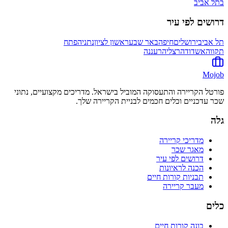
ב
תל אביב
דרושים לפי עיר
תל אביב
ירושלים
חיפה
באר שבע
ראשון לציון
נתניה
פתח
תקווה
אשדוד
הרצליה
רעננה
Mojob
פורטל הקריירה והתעסוקה המוביל בישראל. מדריכים מקצועיים, נתוני
שכר עדכניים וכלים חכמים לבניית הקריירה שלך.
גלה
מדריכי קריירה
מאגר שכר
דרושים לפי עיר
הכנה לראיונות
תבניות קורות חיים
מעבר קריירה
כלים
בונה קורות חיים