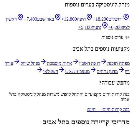
מנהל לוגיסטיקה
בערים נוספות
ירושלים
18,200+
חיפה
12,800+
באר שבע
7,400+
ראשון
לציון
6,200+
נתניה
5,100+
+
4
ערים נוספות
מקצועות נוספים ב
תל אביב
מפתח תוכנה
רואה חשבון
אחות מוסמכת
מנהל שיווק
עורך
דין
מדען נתונים
מעצב UX/UI
חשמלאי
מחפש עבודה?
בנה קורות חיים מקצועיים והתחל לחפש משרות
מנהל לוגיסטיקה
ב
תל
אביב
בנה קורות חיים — חינם
מדריכי קריירה נוספים ב
תל אביב