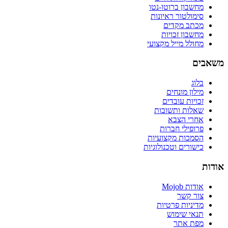
מחשבון ברוטו-נטו
סימולטור ראיונות
מכתב מקדים
מחשבון זכויות
מחולל מייל מקצועי
משאבים
בלוג
מילון מונחים
זכויות עובדים
שאלות ותשובות
אחרי הצבא
פרופילי חברות
הסמכות מקצועיות
כישורים וטכנולוגיות
אודות
אודות Mojob
צור קשר
מדיניות פרטיות
תנאי שימוש
מפת אתר