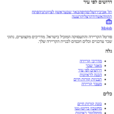
דרושים לפי עיר
תל אביב
ירושלים
חיפה
באר שבע
ראשון לציון
נתניה
פתח
תקווה
אשדוד
הרצליה
רעננה
Mojob
פורטל הקריירה והתעסוקה המוביל בישראל. מדריכים מקצועיים, נתוני
שכר עדכניים וכלים חכמים לבניית הקריירה שלך.
גלה
מדריכי קריירה
מאגר שכר
דרושים לפי עיר
הכנה לראיונות
תבניות קורות חיים
מעבר קריירה
כלים
בונה קורות חיים
מחשבון ברוטו-נטו
סימולטור ראיונות