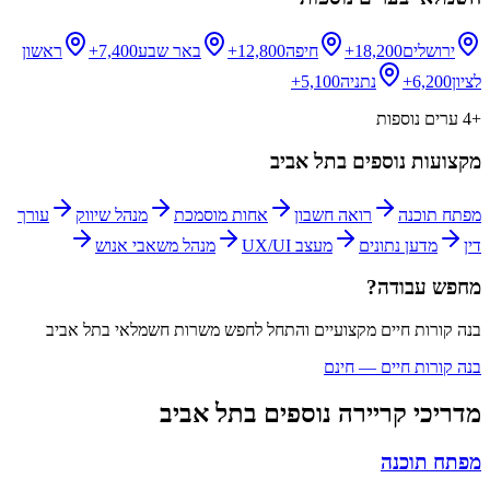
ירושלים
18,200+
חיפה
12,800+
באר שבע
7,400+
ראשון
לציון
6,200+
נתניה
5,100+
+
4
ערים נוספות
מקצועות נוספים ב
תל אביב
מפתח תוכנה
רואה חשבון
אחות מוסמכת
מנהל שיווק
עורך
דין
מדען נתונים
מעצב UX/UI
מנהל משאבי אנוש
מחפש עבודה?
בנה קורות חיים מקצועיים והתחל לחפש משרות
חשמלאי
ב
תל אביב
בנה קורות חיים — חינם
מדריכי קריירה נוספים ב
תל אביב
מפתח תוכנה