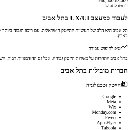
₪
40,500-63,000
ברוטו לחודש
לעבוד כ
מעצב UX/UI
ב
תל אביב
תל אביב היא הלב של תעשיית ההייטק הישראלית, עם ריכוז הגבוה ביותר ש
בארץ.
טיפ לחיפוש עבודה
בתל אביב התחרות על משרות הייטק גבוהה, אבל גם ההזדמנויות רבות. השתתפו באירועי Meetup, כנסים ו-Hackathons שמ
חברות מובילות ב
תל אביב
הייטק וטכנולוגיה
Google
Meta
Wix
Monday.com
Fiverr
AppsFlyer
Taboola