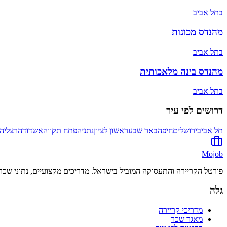
ב
תל אביב
מהנדס מכונות
ב
תל אביב
מהנדס בינה מלאכותית
ב
תל אביב
דרושים לפי עיר
תל אביב
ירושלים
חיפה
באר שבע
ראשון לציון
נתניה
פתח תקווה
אשדוד
הרצליה
Mojob
פורטל הקריירה והתעסוקה המוביל בישראל. מדריכים מקצועיים, נתוני שכר 
גלה
מדריכי קריירה
מאגר שכר