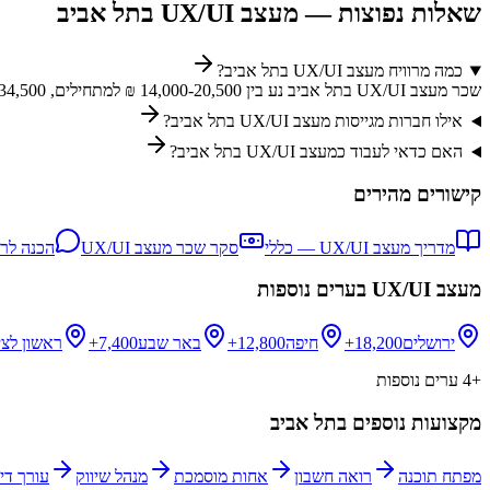
שאלות נפוצות —
מעצב UX/UI
ב
תל אביב
כמה מרוויח מעצב UX/UI בתל אביב?
שכר מעצב UX/UI בתל אביב נע בין 14,000-20,500 ₪ למתחילים, 23,000-34,500 ₪ לבעלי ניסיון, ו-40,500-63,000 ₪ לבכירים. השכר בתל אביב גבוה יותר מהממוצע הארצי.
אילו חברות מגייסות מעצב UX/UI בתל אביב?
האם כדאי לעבוד כמעצב UX/UI בתל אביב?
קישורים מהירים
מדריך
מעצב UX/UI
— כללי
סקר שכר
מעצב UX/UI
הכנה לרא
מעצב UX/UI
בערים נוספות
ירושלים
18,200+
חיפה
12,800+
באר שבע
7,400+
ראשון לציו
+
4
ערים נוספות
מקצועות נוספים ב
תל אביב
מפתח תוכנה
רואה חשבון
אחות מוסמכת
מנהל שיווק
עורך דין