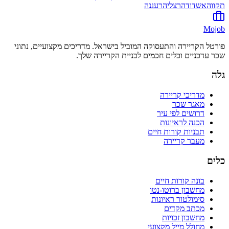
תקווה
אשדוד
הרצליה
רעננה
Mojob
פורטל הקריירה והתעסוקה המוביל בישראל. מדריכים מקצועיים, נתוני
שכר עדכניים וכלים חכמים לבניית הקריירה שלך.
גלה
מדריכי קריירה
מאגר שכר
דרושים לפי עיר
הכנה לראיונות
תבניות קורות חיים
מעבר קריירה
כלים
בונה קורות חיים
מחשבון ברוטו-נטו
סימולטור ראיונות
מכתב מקדים
מחשבון זכויות
מחולל מייל מקצועי