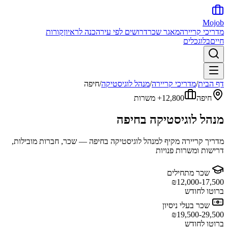
Mojob
מדריכי קריירה
מאגר שכר
דרושים לפי עיר
הכנה לראיון
קורות
חיים
בלוג
כלים
דף הבית
/
מדריכי קריירה
/
מנהל לוגיסטיקה
/
חיפה
חיפה
12,800+
משרות
מנהל לוגיסטיקה
ב
חיפה
מדריך קריירה מקיף ל
מנהל לוגיסטיקה
ב
חיפה
— שכר, חברות מובילות,
דרישות ומשרות פנויות
שכר מתחילים
₪
12,000-17,500
ברוטו לחודש
שכר בעלי ניסיון
₪
19,500-29,500
ברוטו לחודש