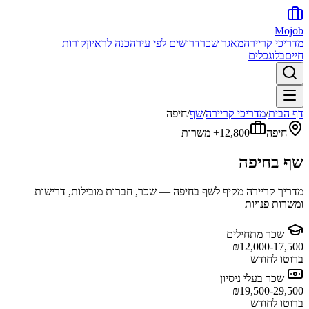
Mojob
מדריכי קריירה
מאגר שכר
דרושים לפי עיר
הכנה לראיון
קורות
חיים
בלוג
כלים
דף הבית
/
מדריכי קריירה
/
שף
/
חיפה
חיפה
12,800+
משרות
שף
ב
חיפה
מדריך קריירה מקיף ל
שף
ב
חיפה
— שכר, חברות מובילות, דרישות
ומשרות פנויות
שכר מתחילים
₪
12,000-17,500
ברוטו לחודש
שכר בעלי ניסיון
₪
19,500-29,500
ברוטו לחודש