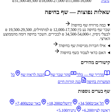
נתניה
11,000-16,000
₪
18,000-27,000
₪
31,500-49,500
₪
שאלות נפוצות —
שף
ב
חיפה
כמה מרוויח שף בחיפה?
שכר שף בחיפה נע בין 12,000-17,500 ₪ למתחילים, 19,500-29,500 ₪
לבעלי ניסיון, ו-34,500-54,000 ₪ לבכירים. השכר בחיפה דומה מהממוצע
הארצי.
אילו חברות מגייסות שף בחיפה?
האם כדאי לעבוד כשף בחיפה?
קישורים מהירים
מדריך
שף
— כללי
סקר שכר
שף
הכנה לראיון
שף
כל
המשרות ב
חיפה
בנה קורות חיים
שף
בערים נוספות
תל אביב
34,500+
ירושלים
18,200+
באר שבע
7,400+
ראשון לציון
6,200+
נתניה
5,100+