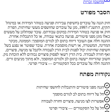
מחשבון זכויות
הסבר מפורט
חוק הגנה על עובדים (חשיפת עבירות ופגיעה בטוהר המידות או במינהל
תקין), התשנ"ז-1997, מגן על עובדים שחושפים מעשי שחיתות, הפרת
חוק או פגיעה בטוהר המידות במקום עבודתם. עובד שמתלונן על מעשים
כאלו מוגן מפני פיטורים, פגיעה בתנאי עבודה, או כל התנכלות אחרת.
ההגנה חלה אם העובד דיווח בתום לב לגורם המוסמך: הממונה, מבקר
המדינה, המשטרה, או רשות מוסמכת אחרת. עובד שפוטר או נפגע בשל
חשיפת שחיתות יכול לפנות לבית הדין לעבודה ולקבל צו מניעה, פיצויים,
ואף חזרה לעבודה. בית הדין רשאי לפסוק פיצויים גבוהים ללא הוכחת נזק.
חשוב שהדיווח ייעשה בתום לב ולגורם המוסמך, ולא מתוך מניעים זרים.
ההגנה חלה על עובדים בכל הסקטורים — ציבורי ופרטי.
נקודות מפתח
הגנה מפני פיטורים והתנכלות לחושפי שחיתות
חל על דיווח בתום לב לגורם מוסמך
אפשרות לצו מניעה, פיצויים וחזרה לעבודה
חל על כל הסקטורים — ציבורי ופרטי