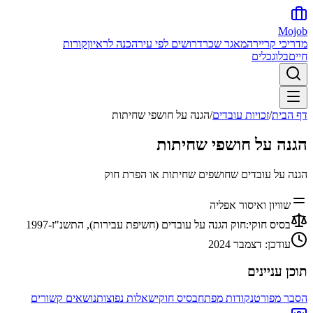
Mojob
מדריכי קריירה
מאגר שכר
דרושים לפי עיר
הכנה לראיון
קורות
חיים
בלוג
כלים
דף הבית
/
זכויות עובדים
/
הגנה על חושפי שחיתות
הגנה על חושפי שחיתות
הגנה על עובדים שחושפים שחיתות או הפרת חוק
שוויון ואיסור אפליה
בסיס חוקי:
חוק הגנה על עובדים (חשיפת עבירות), התשנ"ז-1997
עודכן:
דצמבר 2024
תוכן עניינים
הסבר מפורט
נקודות מפתח
בסיס חוקי
שאלות נפוצות
נושאים קשורים