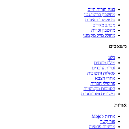
בונה קורות חיים
מחשבון ברוטו-נטו
סימולטור ראיונות
מכתב מקדים
מחשבון זכויות
מחולל מייל מקצועי
משאבים
בלוג
מילון מונחים
זכויות עובדים
שאלות ותשובות
אחרי הצבא
פרופילי חברות
הסמכות מקצועיות
כישורים וטכנולוגיות
אודות
אודות Mojob
צור קשר
מדיניות פרטיות