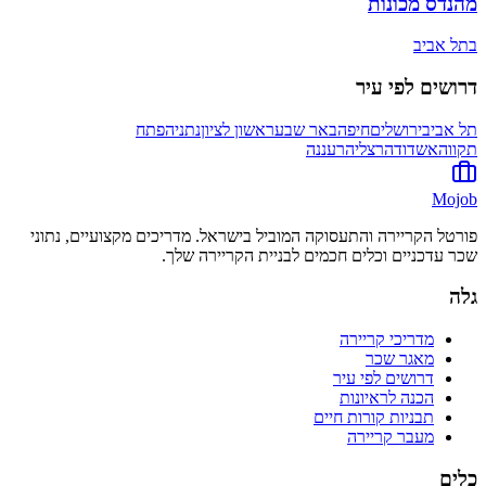
מהנדס מכונות
ב
תל אביב
דרושים לפי עיר
תל אביב
ירושלים
חיפה
באר שבע
ראשון לציון
נתניה
פתח
תקווה
אשדוד
הרצליה
רעננה
Mojob
פורטל הקריירה והתעסוקה המוביל בישראל. מדריכים מקצועיים, נתוני
שכר עדכניים וכלים חכמים לבניית הקריירה שלך.
גלה
מדריכי קריירה
מאגר שכר
דרושים לפי עיר
הכנה לראיונות
תבניות קורות חיים
מעבר קריירה
כלים