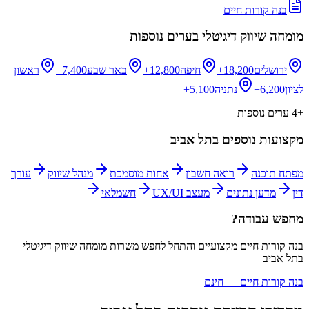
בנה קורות חיים
מומחה שיווק דיגיטלי
בערים נוספות
ירושלים
18,200+
חיפה
12,800+
באר שבע
7,400+
ראשון
לציון
6,200+
נתניה
5,100+
+
4
ערים נוספות
מקצועות נוספים ב
תל אביב
מפתח תוכנה
רואה חשבון
אחות מוסמכת
מנהל שיווק
עורך
דין
מדען נתונים
מעצב UX/UI
חשמלאי
מחפש עבודה?
בנה קורות חיים מקצועיים והתחל לחפש משרות
מומחה שיווק דיגיטלי
ב
תל אביב
בנה קורות חיים — חינם