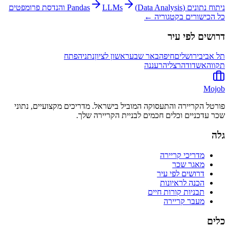
ניתוח נתונים (Data Analysis)
LLMs והנדסת פרומפטים
Pandas
כל הכישורים בקטגוריה ←
דרושים לפי עיר
תל אביב
ירושלים
חיפה
באר שבע
ראשון לציון
נתניה
פתח
תקווה
אשדוד
הרצליה
רעננה
Mojob
פורטל הקריירה והתעסוקה המוביל בישראל. מדריכים מקצועיים, נתוני
שכר עדכניים וכלים חכמים לבניית הקריירה שלך.
גלה
מדריכי קריירה
מאגר שכר
דרושים לפי עיר
הכנה לראיונות
תבניות קורות חיים
מעבר קריירה
כלים