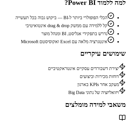
למה ללמוד
Power BI
?
הכלי הפופולרי ביותר ל-BI — ביקוש גבוה בכל תעשייה
קל ללמידה עם ממשק drag & drop אינטואיטיבי
נדרש בתפקידי אנליסט, BI ומנהל מוצר
אינטגרציה מלאה עם Excel ואקוסיסטם Microsoft
שימושים עיקריים
יצירת דשבורדים עסקיים אינטראקטיביים
דוחות מכירות וביצועים
מעקב אחר KPIs בארגון
ויזואליזציה של נתוני Big Data
משאבי למידה מומלצים