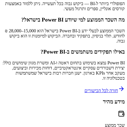
הפופולרי ביותר ל-BI — ביקוש גבוה בכל תעשייה. ניתן ללמוד באמצעות
קורסים אונליין, ספרים ותרגול מעשי.
מה השכר הממוצע למי שיודע Power BI בישראל?
השכר הממוצע לבעלי ידע ב-Power BI בישראל הוא 15,000–28,000 ₪
לחודש, תלוי בניסיון, בתפקיד ובחברה. הביקוש למיומנות זו הוא ביקוש
גבוה.
באילו תפקידים משתמשים ב-Power BI?
Power BI נמצא בשימוש בתחום דאטה ו-AI ומשרת מגוון שימושים כולל:
יצירת דשבורדים עסקיים אינטראקטיביים, דוחות מכירות וביצועים,
מעקב אחר KPIs בארגון. ישנן חברות רבות בישראל שמשתמשות
בטכנולוגיה זו.
חזרה לכל הכישורים
מידע מהיר
שכר ממוצע