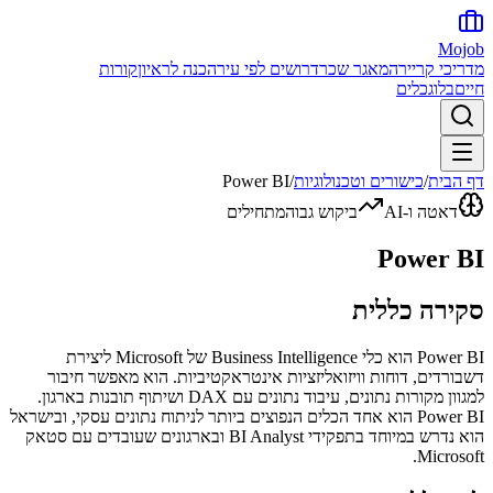
Mojob
מדריכי קריירה
מאגר שכר
דרושים לפי עיר
הכנה לראיון
קורות
חיים
בלוג
כלים
דף הבית
/
כישורים וטכנולוגיות
/
Power BI
דאטה ו-AI
ביקוש גבוה
מתחילים
Power BI
סקירה כללית
Power BI הוא כלי Business Intelligence של Microsoft ליצירת
דשבורדים, דוחות וויזואליזציות אינטראקטיביות. הוא מאפשר חיבור
למגוון מקורות נתונים, עיבוד נתונים עם DAX ושיתוף תובנות בארגון.
Power BI הוא אחד הכלים הנפוצים ביותר לניתוח נתונים עסקי, ובישראל
הוא נדרש במיוחד בתפקידי BI Analyst ובארגונים שעובדים עם סטאק
Microsoft.