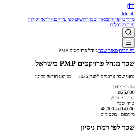
Mojob
מדריכי קריירה
מאגר שכר
דרושים לפי עיר
הכנה לראיון
קורות
חיים
בלוג
כלים
דף הבית
/
מאגר שכר
/
מנהל פרויקטים PMP
שכר
מנהל פרויקטים PMP
בישראל
נתוני שכר עדכניים לשנת 2026 — ממוצע חודשי ברוטו
שכר ממוצע
₪
26,000
ברוטו / חודש
טווח שכר
48,000
-
₪
14,000
מינימום - מקסימום
שכר לפי רמת ניסיון