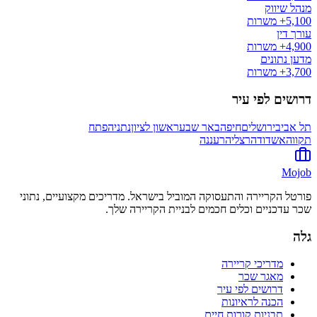
מנהל שיווק
5,100+
משרות
עורך דין
4,900+
משרות
מדען נתונים
3,700+
משרות
דרושים לפי עיר
תל אביב
ירושלים
חיפה
באר שבע
ראשון לציון
נתניה
פתח
תקווה
אשדוד
הרצליה
רעננה
Mojob
פורטל הקריירה והתעסוקה המוביל בישראל. מדריכים מקצועיים, נתוני
שכר עדכניים וכלים חכמים לבניית הקריירה שלך.
גלה
מדריכי קריירה
מאגר שכר
דרושים לפי עיר
הכנה לראיונות
תבניות קורות חיים