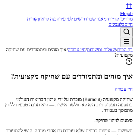
Mojob
מדריכי קריירה
מאגר שכר
דרושים לפי עיר
הכנה לראיון
קורות
חיים
בלוג
כלים
דף הבית
/
שאלות ותשובות
/
חיי עבודה
/
איך מזהים ומתמודדים עם שחיקה
מקצועית?
איך מזהים ומתמודדים עם שחיקה מקצועית?
חיי עבודה
שחיקה מקצועית (Burnout) מוכרת על ידי ארגון הבריאות העולמי
כתופעה תעסוקתית. היא לא חולשה אישית — היא תגובה טבעית ללחץ
מתמשך בעבודה.
סימנים לזיהוי שחיקה:
תשישות — עייפות כרונית שלא עוברת גם אחרי מנוחה. קושי להתעורר