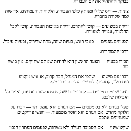
בבוקר ולהתחיל את יום העבודה.
ציניות — יחס שלילי ומנותק כלפי העבודה, הלקוחות והעמיתים. אדישות
למה שקורה בחברה.
ירידה בביצועים — קושי להתרכז, ירידה באיכות העבודה, קושי לקבל
החלטות, ונטייה לטעויות.
תסמינים גופניים — כאבי ראש, בעיות שינה, מתח שרירים, ובעיות עיכול.
דרכי התמודדות:
הכירו בבעיה — הצעד הראשון הוא להודות שאתם שחוקים. אין בושה
בזה.
דברו עם מישהו — שתפו את המנהל, חבר קרוב, או איש מקצוע
(פסיכולוג, קואצ׳ר). לפעמים עצם הדיבור מקל.
בצעו שינויים מיידיים — קחו ימי חופשה, צמצמו שעות נוספות, ואגינו על
הגבולות שלכם.
טפלו בגורם ולא בסימפטום — אם הגורם הוא עומס יתר — דברו על
חלוקה מחדש. אם הגורם הוא חוסר משמעות — חפשו פרויקטים
שמעניינים אתכם.
שקלו שינוי — אם הסביבה רעילה ולא משתנה, לפעמים הפתרון הנכון