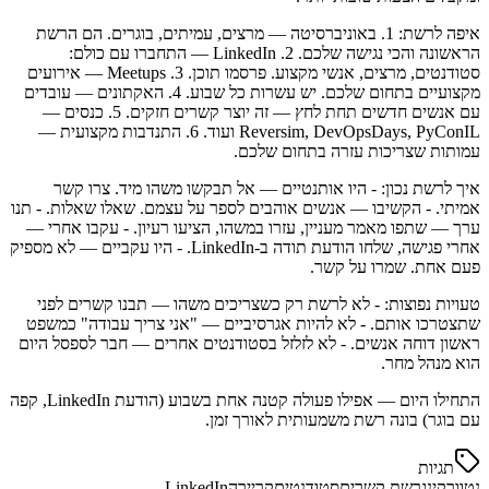
איפה לרשת: 1. באוניברסיטה — מרצים, עמיתים, בוגרים. הם הרשת
הראשונה והכי נגישה שלכם. 2. LinkedIn — התחברו עם כולם:
סטודנטים, מרצים, אנשי מקצוע. פרסמו תוכן. 3. Meetups — אירועים
מקצועיים בתחום שלכם. יש עשרות כל שבוע. 4. האקתונים — עובדים
עם אנשים חדשים תחת לחץ — זה יוצר קשרים חזקים. 5. כנסים —
Reversim, DevOpsDays, PyConIL ועוד. 6. התנדבות מקצועית —
עמותות שצריכות עזרה בתחום שלכם.
איך לרשת נכון: - היו אותנטיים — אל תבקשו משהו מיד. צרו קשר
אמיתי. - הקשיבו — אנשים אוהבים לספר על עצמם. שאלו שאלות. - תנו
ערך — שתפו מאמר מעניין, עזרו במשהו, הציעו רעיון. - עקבו אחרי —
אחרי פגישה, שלחו הודעת תודה ב-LinkedIn. - היו עקביים — לא מספיק
פעם אחת. שמרו על קשר.
טעויות נפוצות: - לא לרשת רק כשצריכים משהו — תבנו קשרים לפני
שתצטרכו אותם. - לא להיות אגרסיביים — "אני צריך עבודה" כמשפט
ראשון דוחה אנשים. - לא לזלזל בסטודנטים אחרים — חבר לספסל היום
הוא מנהל מחר.
התחילו היום — אפילו פעולה קטנה אחת בשבוע (הודעת LinkedIn, קפה
עם בוגר) בונה רשת משמעותית לאורך זמן.
תגיות
נטוורקינג
רשת קשרים
סטודנטים
קריירה
LinkedIn