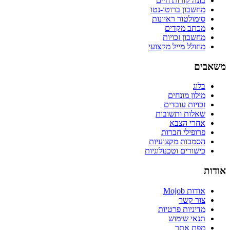
בונה קורות חיים
מחשבון ברוטו-נטו
סימולטור ראיונות
מכתב מקדים
מחשבון זכויות
מחולל מייל מקצועי
משאבים
בלוג
מילון מונחים
זכויות עובדים
שאלות ותשובות
אחרי הצבא
פרופילי חברות
הסמכות מקצועיות
כישורים וטכנולוגיות
אודות
אודות Mojob
צור קשר
מדיניות פרטיות
תנאי שימוש
מפת אתר