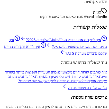
שעות אקראיות.
תגיות
LinkedIn
חיפוש עבודה
אסטרטגיה
גיוס
נטוורקינג
שאלות קשורות
איך למקסם את פרופיל ה-LinkedIn שלכם ב-2026?
איך
בונים רשת קשרים מקצועית בישראל?
איך לוודא שקורות החיים
שלכם עוברים מערכת ATS?
עוד שאלות ב
חיפוש עבודה
איך כותבים קורות חיים מקצועיים?
מהן הטעויות הנפוצות ביותר בקורות
חיים?
איך כותבים קורות חיים בלי ניסיון תעסוקתי?
איך כותבים מכתב
מקדים אפקטיבי?
איך לבנות פרופיל לינקדאין שמושך מגייסים?
כל השאלות ב
חיפוש עבודה
צריכים עזרה נוספת?
בנו קורות חיים מקצועיים או התכוננו לראיון עבודה עם הכלים החכמים