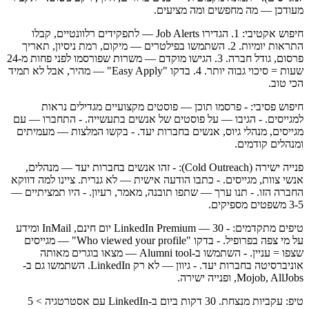
מעודכן — מה מחפשים ומה מציעים.
חיפוש אקטיבי: 1. הגדירו Job Alerts — לתפקידים רלוונטיים, קבלו
התראות יומיות. 2. השתמשו בפילטרים — מיקום, רמת ניסיון, תאריך
פרסום, גודל חברה. 3. הגישו מוקדם — משרות שפורסמו לפני פחות מ-24
שעות = סיכוי גבוה יותר. 4. בדקו "Easy Apply" — מהיר, אבל לא תמיד
הכי טוב.
חיפוש פסיבי: - פרסמו תוכן — פוסטים מקצועיים מגדילים נראות
למגייסים. - הגיבו — על פוסטים של אנשים בתעשייה. - התחברו — עם
מגייסים, מנהלי גיוס, אנשים בחברות יעד. - בקשו המלצות — מעמיתים
ומנהלים קודמים.
פנייה ישירה (Cold Outreach): - זהו אנשים בחברות יעד — מנהלים,
אנשי צוות, מגייסים. - כתבו הודעה אישית — לא גנרית. ציינו למה דווקא
החברה הזו. - תנו ערך — שתפו תובנה, מאמר, רעיון. - היו תמציתיים —
3-5 משפטים מספיקים.
טיפים מתקדמים: - LinkedIn Premium — 30 יום חינם, InMail ומידע
על מי צפה בפרופיל. - בדקו "Who viewed your profile" — מגייסים
שצפו = עניין. - השתמשו ב-Alumni tool — מצאו בוגרים מאותה
אוניברסיטה בחברות יעד. - גיוון — לא רק LinkedIn. השתמשו גם ב-
Mojob, AllJobs, ופנייה ישירה.
טיפ: עקביות מנצחת. 30 דקות ביום ב-LinkedIn עם אסטרטגיה > 5