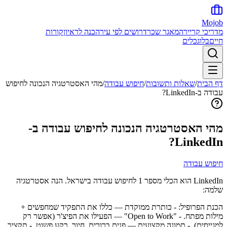
Mojob
מדריכי קריירה
מאגר שכר
דרושים לפי עיר
הכנה לראיון
קורות
חיים
בלוג
כלים
דף הבית
/
שאלות ותשובות
/
חיפוש עבודה
/
מהי האסטרטגיה הנכונה לחיפוש
עבודה ב-LinkedIn?
מהי האסטרטגיה הנכונה לחיפוש עבודה ב-
LinkedIn?
חיפוש עבודה
LinkedIn הוא הכלי מספר 1 לחיפוש עבודה בישראל. הנה אסטרטגיה
שלמה:
הכנת הפרופיל: - כותרת ממוקדת — כללו את התפקיד שמחפשים +
מילות מפתח. - "Open to Work" — הפעילו את הפיצ'ר (אפשר רק
למגייסים). - תמונה מקצועית — פנים ברורים, חיוך, רקע פשוט. - תקציר