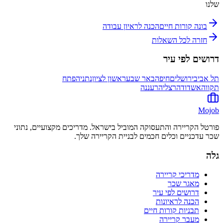
שלנו
בונה קורות חיים
הכנה לראיון עבודה
חזרה לכל השאלות
דרושים לפי עיר
תל אביב
ירושלים
חיפה
באר שבע
ראשון לציון
נתניה
פתח
תקווה
אשדוד
הרצליה
רעננה
Mojob
פורטל הקריירה והתעסוקה המוביל בישראל. מדריכים מקצועיים, נתוני
שכר עדכניים וכלים חכמים לבניית הקריירה שלך.
גלה
מדריכי קריירה
מאגר שכר
דרושים לפי עיר
הכנה לראיונות
תבניות קורות חיים
מעבר קריירה