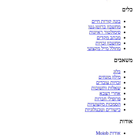
כלים
בונה קורות חיים
מחשבון ברוטו-נטו
סימולטור ראיונות
מכתב מקדים
מחשבון זכויות
מחולל מייל מקצועי
משאבים
בלוג
מילון מונחים
זכויות עובדים
שאלות ותשובות
אחרי הצבא
פרופילי חברות
הסמכות מקצועיות
כישורים וטכנולוגיות
אודות
אודות Mojob