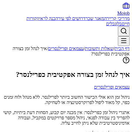
Mojob
מדריכי קריירה
מאגר שכר
דרושים לפי עיר
הכנה לראיון
קורות
חיים
בלוג
כלים
דף הבית
/
שאלות ותשובות
/
עצמאים ופרילנסרים
/
איך לנהל זמן בצורה
אפקטיבית כפרילנסר?
איך לנהל זמן בצורה אפקטיבית כפרילנסר?
עצמאים ופרילנסרים
ניהול זמן הוא אולי הכישור החשוב ביותר לפרילנסר. ללא מנהל ולוח זמנים
כפוי, קל מאוד ליפול לפרוקרסטינציה או לשחיקה.
אתגרי ניהול זמן כפרילנסר: אין מבנה יום קבוע, הסחות דעת ביתיות, קושי
להפריד בין עבודה לפנאי, ניהול מספר פרויקטים במקביל, ועבודה
אדמיניסטרטיבית שלא ניתן לחייב עליה.