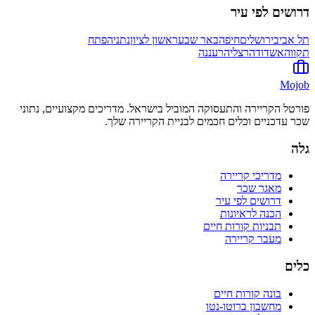
דרושים לפי עיר
תל אביב
ירושלים
חיפה
באר שבע
ראשון לציון
נתניה
פתח
תקווה
אשדוד
הרצליה
רעננה
Mojob
פורטל הקריירה והתעסוקה המוביל בישראל. מדריכים מקצועיים, נתוני
שכר עדכניים וכלים חכמים לבניית הקריירה שלך.
גלה
מדריכי קריירה
מאגר שכר
דרושים לפי עיר
הכנה לראיונות
תבניות קורות חיים
מעבר קריירה
כלים
בונה קורות חיים
מחשבון ברוטו-נטו