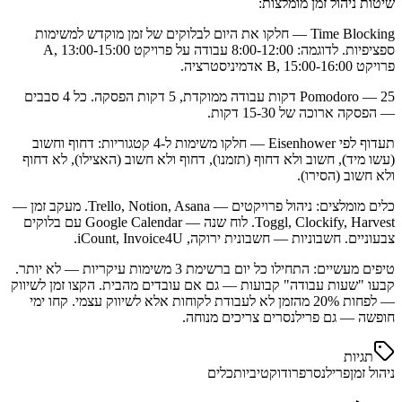
שיטות ניהול זמן מומלצות:
Time Blocking — חלקו את היום לבלוקים של זמן מוקדש למשימות
ספציפיות. לדוגמה: 8:00-12:00 עבודה על פרויקט A, 13:00-15:00
פרויקט B, 15:00-16:00 אדמיניסטרציה.
Pomodoro — 25 דקות עבודה ממוקדת, 5 דקות הפסקה. כל 4 סבבים
— הפסקה ארוכה של 15-30 דקות.
תעדוף לפי Eisenhower — חלקו משימות ל-4 קטגוריות: דחוף וחשוב
(עשו מיד), חשוב ולא דחוף (תזמנו), דחוף ולא חשוב (האצילו), לא דחוף
ולא חשוב (הסירו).
כלים מומלצים: ניהול פרויקטים — Trello, Notion, Asana. מעקב זמן —
Toggl, Clockify, Harvest. לוח שנה — Google Calendar עם בלוקים
צבעוניים. חשבוניות — חשבונית ירוקה, iCount, Invoice4U.
טיפים מעשיים: התחילו כל יום ברשימת 3 משימות עיקריות — לא יותר.
קבעו "שעות עבודה" קבועות — גם אם עובדים מהבית. הקצו זמן לשיווק
— לפחות 20% מהזמן לא לעבודת לקוחות אלא לשיווק עצמי. קחו ימי
חופשה — גם פרילנסרים צריכים מנוחה.
תגיות
ניהול זמן
פרילנסר
פרודוקטיביות
כלים