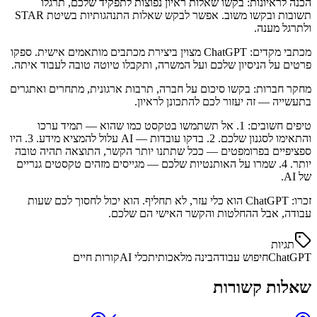
הכנה לראיונות: בקשו שאלות ראיון נפוצות לתפקיד שלכם, תרגלו
תשובות ובקשו משוב. אפשר לבקש שאלות התנהגותיות בשיטת STAR
ולתרגל מענה.
מכתבי מקדים: ChatGPT מצוין ביצירת מכתבים מותאמים אישית. ספקו
פרטים על הניסיון שלכם ועל המשרה, ותקבלו טיוטה טובה לעבוד איתה.
מחקר חברות: בקשו סיכום על חברה, תרבות ארגונית, מתחרים ואתגרים
בתעשייה — זה יעזור לכם להתכונן לראיון.
טיפים חשובים: 1. אל תשתמשו בטקסט כמו שהוא — תמיד ערכו
והתאימו לסגנון שלכם. 2. בדקו עובדות — AI עלול להמציא מידע. 3. היו
ספציפיים בפרומפטים — ככל שתתנו יותר הקשר, התוצאה תהיה טובה
יותר. 4. שמרו על האותנטיות שלכם — מגייסים מזהים טקסטים גנריים
של AI.
זכרו: ChatGPT הוא כלי עזר, לא תחליף. הוא יכול לחסוך לכם שעות
עבודה, אבל ההחלטות והקשר האישי הם שלכם.
תגיות
ChatGPT
חיפוש עבודה
בינה מלאכותית
כלי AI
קורות חיים
שאלות קשורות