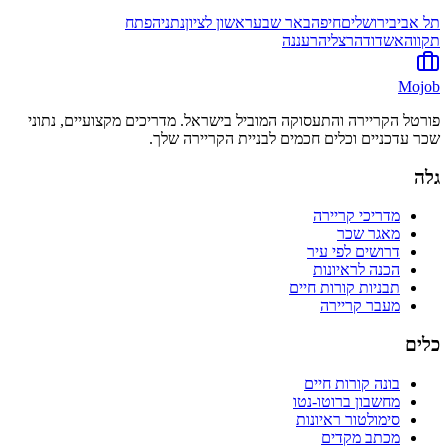
תל אביב
ירושלים
חיפה
באר שבע
ראשון לציון
נתניה
פתח
תקווה
אשדוד
הרצליה
רעננה
Mojob
פורטל הקריירה והתעסוקה המוביל בישראל. מדריכים מקצועיים, נתוני
שכר עדכניים וכלים חכמים לבניית הקריירה שלך.
גלה
מדריכי קריירה
מאגר שכר
דרושים לפי עיר
הכנה לראיונות
תבניות קורות חיים
מעבר קריירה
כלים
בונה קורות חיים
מחשבון ברוטו-נטו
סימולטור ראיונות
מכתב מקדים