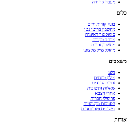
מעבר קריירה
כלים
בונה קורות חיים
מחשבון ברוטו-נטו
סימולטור ראיונות
מכתב מקדים
מחשבון זכויות
מחולל מייל מקצועי
משאבים
בלוג
מילון מונחים
זכויות עובדים
שאלות ותשובות
אחרי הצבא
פרופילי חברות
הסמכות מקצועיות
כישורים וטכנולוגיות
אודות