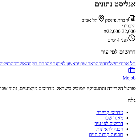
אנליסט נתונים
חברת פינטק
תל אביב
היברידי
₪
22,000-32,000
לפני 4 ימים
דרושים לפי עיר
תל אביב
ירושלים
חיפה
באר שבע
ראשון לציון
נתניה
פתח תקווה
אשדוד
הרצליה
Mojob
פורטל הקריירה והתעסוקה המוביל בישראל. מדריכים מקצועיים, נתוני שכר 
גלה
מדריכי קריירה
מאגר שכר
דרושים לפי עיר
הכנה לראיונות
תבניות קורות חיים