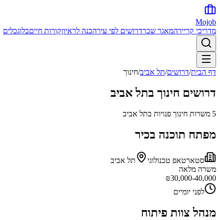
Mojob
מדריכי קריירה
מאגר שכר
דרושים לפי עיר
הכנה לראיון
קורות חיים
בלוג
כלים
דף הבית
/
דרושים
/
תל אביב
/
חינוך
דרושים
חינוך
ב
תל אביב
5
משרות
חינוך
פנויות ב
תל אביב
מפתח תוכנה בכיר
סטארטאפ טכנולוגי
תל אביב
משרה מלאה
₪
30,000-40,000
לפני יומיים
מנהל צוות פיתוח