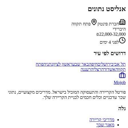
אנליסט נתונים
חברת פינטק
פתח תקווה
היברידי
₪
22,000-32,000
לפני 4 ימים
דרושים לפי עיר
תל אביב
ירושלים
חיפה
באר שבע
ראשון לציון
נתניה
פתח
תקווה
אשדוד
הרצליה
רעננה
Mojob
פורטל הקריירה והתעסוקה המוביל בישראל. מדריכים מקצועיים, נתוני
שכר עדכניים וכלים חכמים לבניית הקריירה שלך.
גלה
מדריכי קריירה
מאגר שכר