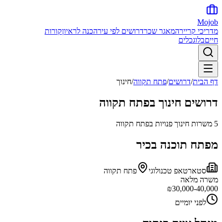
Mojob
מדריכי קריירה
מאגר שכר
דרושים לפי עיר
הכנה לראיון
קורות
חיים
בלוג
כלים
דף הבית
/
דרושים
/
פתח תקווה
/
חינוך
דרושים
חינוך
ב
פתח תקווה
5
משרות
חינוך
פנויות ב
פתח תקווה
מפתח תוכנה בכיר
סטארטאפ טכנולוגי
פתח תקווה
משרה מלאה
₪
30,000-40,000
לפני יומיים