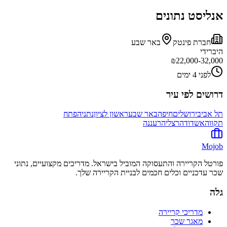
אנליסט נתונים
חברת פינטק
באר שבע
היברידי
₪
22,000-32,000
לפני 4 ימים
דרושים לפי עיר
תל אביב
ירושלים
חיפה
באר שבע
ראשון לציון
נתניה
פתח
תקווה
אשדוד
הרצליה
רעננה
Mojob
פורטל הקריירה והתעסוקה המוביל בישראל. מדריכים מקצועיים, נתוני
שכר עדכניים וכלים חכמים לבניית הקריירה שלך.
גלה
מדריכי קריירה
מאגר שכר