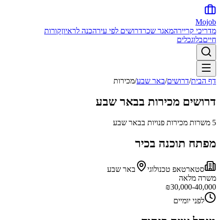
Mojob
מדריכי קריירה
מאגר שכר
דרושים לפי עיר
הכנה לראיון
קורות
חיים
בלוג
כלים
דף הבית
/
דרושים
/
באר שבע
/
מכירות
דרושים
מכירות
ב
באר שבע
5
משרות
מכירות
פנויות ב
באר שבע
מפתח תוכנה בכיר
סטארטאפ טכנולוגי
באר שבע
משרה מלאה
₪
30,000-40,000
לפני יומיים