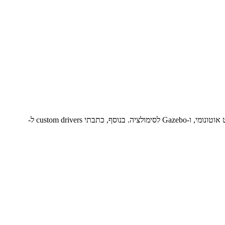
עבדתי עם ROS2 Humble במשך 3 שנים. פיתחתי nodes לתכנון מסלול, SLAM, ו-sensor fusion. יש לי ניסיון עם MoveIt2 לתכנון תנועה, Nav2 לניווט אוטונומי, ו-Gazebo לסימולציה. בנוסף, כתבתי custom drivers ל-