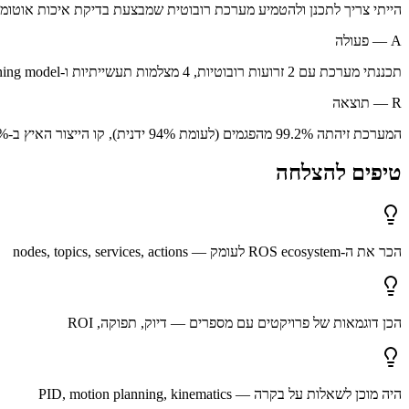
הייתי צריך לתכנן ולהטמיע מערכת רובוטית שמבצעת בדיקת איכות אוטומטי
A — פעולה
תכננתי מערכת עם 2 זרועות רובוטיות, 4 מצלמות תעשייתיות ו-deep learning model לזיהוי פגמים. פיתחתי ב-ROS2 עם אינטגרציה ל-PLC של קו הייצור
R — תוצאה
המערכת זיהתה 99.2% מהפגמים (לעומת 94% ידנית), קו הייצור האיץ ב-30%, והחברה חסכה 2M שקל בשנה בעלויות כוח אדם
טיפים להצלחה
הכר את ה-ROS ecosystem לעומק — nodes, topics, services, actions
הכן דוגמאות של פרויקטים עם מספרים — דיוק, תפוקה, ROI
היה מוכן לשאלות על בקרה — PID, motion planning, kinematics