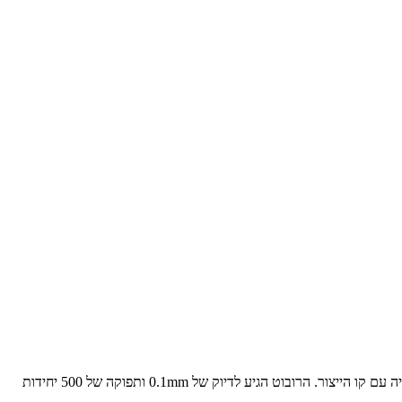
פיתחתי זרוע רובוטית לקו ייצור של אלקטרוניקה. השתמשתי ב-ROS2 לתכנון התנועה, computer vision עם OpenCV לזיהוי רכיבים, ו-PLC לאינטגרציה עם קו הייצור. הרובוט הגיע לדיוק של 0.1mm ותפוקה של 500 יחידות