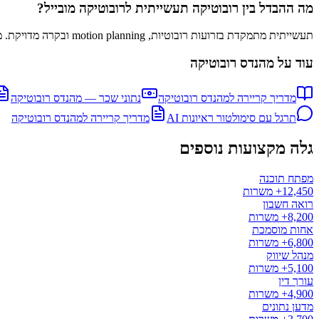
מה ההבדל בין רובוטיקה תעשייתית לרובוטיקה מובייל?
תעשייתית מתמקדת בזרועות רובוטיות, motion planning ובקרה מדויקת. מובייל מתמקדת בניווט, SLAM, path planning ואינטראקציה עם סביבה דינמית. הכלים והאתגרים שונים, אבל היסודות משותפים.
עוד על
מהנדס רובוטיקה
מדריך קריירה למהנדס רובוטיקה
נתוני שכר — מהנדס רובוטיקה
תרגל עם סימולטור ראיונות AI
מדריך קריירה ל
מהנדס רובוטיקה
גלה מקצועות נוספים
מפתח תוכנה
12,450+
משרות
רואה חשבון
8,200+
משרות
אחות מוסמכת
6,800+
משרות
מנהל שיווק
5,100+
משרות
עורך דין
4,900+
משרות
מדען נתונים