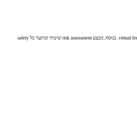
עובד לפי תקנים ISO 10218 ו-ISO/TS 15066 ל-collaborative robots. מטמיע force limiting, speed monitoring, safety-rated monitored stop, ו-virtual fences. בנוסף, מבצע risk assessment שיטתי ומתעד כל safety