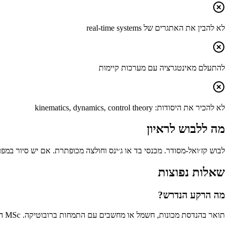
לא להבין את האתגרים של real-time systems
להתעלם מאינטגרציה עם מערכות קיימות
לא להכיר את היסודות: kinematics, dynamics, control theory
מה ללבוש לראיון
לבוש קז׳ואל-מסודר. מכנסי בד או ג׳ינס וחולצה מכופתרת. אם יש סיור במ
שאלות נפוצות
מה הרקע הנדרש?
תואר בהנדסת מכונות, חשמל או מחשבים עם התמחות ברובוטיקה. MSc הוא יתרון גדול. צריך ידע ב-C++, Python, ROS, בקרה ו-computer vision. ניסיון עם hardware אמיתי הוא חובה.