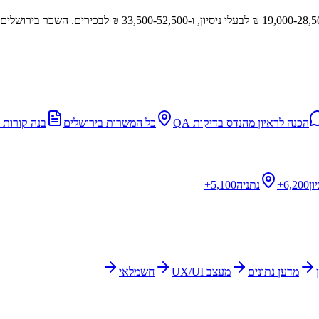
הכנה לראיון
מהנדס בדיקות QA
כל המשרות ב
ירושלים
בנה קורות 
ון
6,200+
נתניה
5,100+
מדען נתונים
מעצב UX/UI
חשמלאי