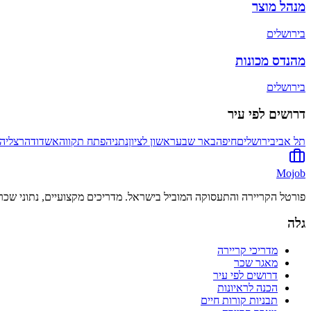
מנהל מוצר
ב
ירושלים
מהנדס מכונות
ב
ירושלים
דרושים לפי עיר
תל אביב
ירושלים
חיפה
באר שבע
ראשון לציון
נתניה
פתח תקווה
אשדוד
הרצליה
Mojob
פורטל הקריירה והתעסוקה המוביל בישראל. מדריכים מקצועיים, נתוני שכר 
גלה
מדריכי קריירה
מאגר שכר
דרושים לפי עיר
הכנה לראיונות
תבניות קורות חיים