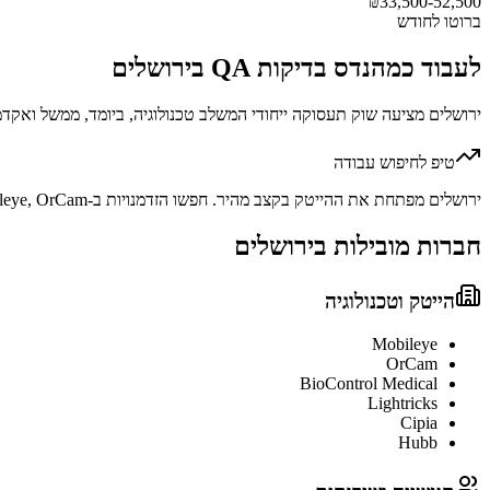
₪
33,500-52,500
ברוטו לחודש
לעבוד כ
מהנדס בדיקות QA
ב
ירושלים
ירושלים מציעה שוק תעסוקה ייחודי המשלב טכנולוגיה, ביומד, ממשל ואק
טיפ לחיפוש עבודה
ירושלים מפתחת את ההייטק בקצב מהיר. חפשו הזדמנויות ב-Mobileye, OrCam ובסטארטאפים של הר חוצבים.
חברות מובילות ב
ירושלים
הייטק וטכנולוגיה
Mobileye
OrCam
BioControl Medical
Lightricks
Cipia
Hubb