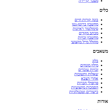
מעבר קריירה
כלים
בונה קורות חיים
מחשבון ברוטו-נטו
סימולטור ראיונות
מכתב מקדים
מחשבון זכויות
מחולל מייל מקצועי
משאבים
בלוג
מילון מונחים
זכויות עובדים
שאלות ותשובות
אחרי הצבא
פרופילי חברות
הסמכות מקצועיות
כישורים וטכנולוגיות
אודות