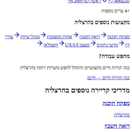
שבע
7,400+
ראשון לציון
6,200+
+
4
ערים נוספות
מקצועות נוספים ב
הרצליה
מפתח תוכנה
רואה חשבון
אחות מוסמכת
מנהל שיווק
עורך
דין
מדען נתונים
מעצב UX/UI
חשמלאי
מחפש עבודה?
בנה קורות חיים מקצועיים והתחל לחפש משרות
רוקח
ב
הרצליה
בנה קורות חיים — חינם
מדריכי קריירה נוספים ב
הרצליה
מפתח תוכנה
ב
הרצליה
רואה חשבון