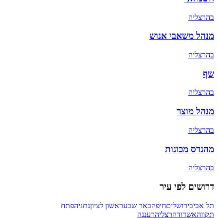
ב
הרצליה
מנהל משאבי אנוש
ב
הרצליה
שף
ב
הרצליה
מנהל מוצר
ב
הרצליה
מהנדס מכונות
ב
הרצליה
דרושים לפי עיר
תל אביב
ירושלים
חיפה
באר שבע
ראשון לציון
נתניה
פתח
תקווה
אשדוד
הרצליה
רעננה