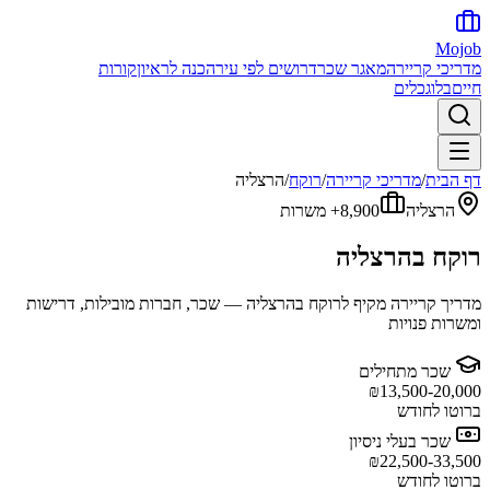
Mojob
מדריכי קריירה
מאגר שכר
דרושים לפי עיר
הכנה לראיון
קורות
חיים
בלוג
כלים
דף הבית
/
מדריכי קריירה
/
רוקח
/
הרצליה
הרצליה
8,900+
משרות
רוקח
ב
הרצליה
מדריך קריירה מקיף ל
רוקח
ב
הרצליה
— שכר, חברות מובילות, דרישות
ומשרות פנויות
שכר מתחילים
₪
13,500-20,000
ברוטו לחודש
שכר בעלי ניסיון
₪
22,500-33,500
ברוטו לחודש