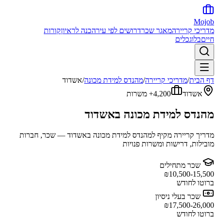
Mojob
מדריכי קריירה
מאגר שכר
דרושים לפי עיר
הכנה לראיון
קורות
חיים
בלוג
כלים
דף הבית
/
מדריכי קריירה
/
מהנדס למידת מכונה
/
אשדוד
אשדוד
4,200+
משרות
מהנדס למידת מכונה
ב
אשדוד
מדריך קריירה מקיף ל
מהנדס למידת מכונה
ב
אשדוד
— שכר, חברות
מובילות, דרישות ומשרות פנויות
שכר מתחילים
₪
10,500-15,500
ברוטו לחודש
שכר בעלי ניסיון
₪
17,500-26,000
ברוטו לחודש