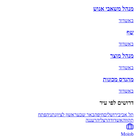
מנהל משאבי אנוש
ב
אשדוד
שף
ב
אשדוד
מנהל מוצר
ב
אשדוד
מהנדס מכונות
ב
אשדוד
דרושים לפי עיר
תל אביב
ירושלים
חיפה
באר שבע
ראשון לציון
נתניה
פתח
תקווה
אשדוד
הרצליה
רעננה
Mojob