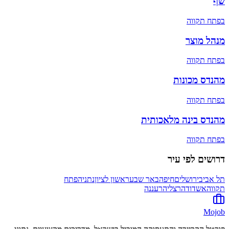
שף
ב
פתח תקווה
מנהל מוצר
ב
פתח תקווה
מהנדס מכונות
ב
פתח תקווה
מהנדס בינה מלאכותית
ב
פתח תקווה
דרושים לפי עיר
תל אביב
ירושלים
חיפה
באר שבע
ראשון לציון
נתניה
פתח
תקווה
אשדוד
הרצליה
רעננה
Mojob