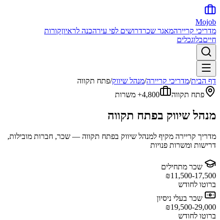
Mojob
מדריכי קריירה
מאגר שכר
דרושים לפי עיר
הכנה לראיון
קורות
חיים
בלוג
כלים
דף הבית
/
מדריכי קריירה
/
מנהל שיווק
/
פתח תקווה
פתח תקווה
4,800+
משרות
מנהל שיווק
ב
פתח תקווה
מדריך קריירה מקיף ל
מנהל שיווק
ב
פתח תקווה
— שכר, חברות מובילות,
דרישות ומשרות פנויות
שכר מתחילים
₪
11,500-17,500
ברוטו לחודש
שכר בעלי ניסיון
₪
19,500-29,000
ברוטו לחודש