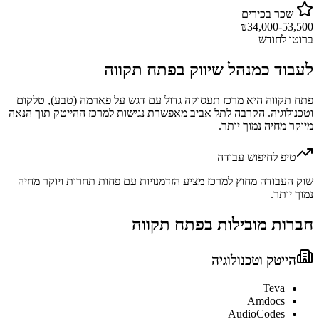
שכר בכירים
₪
34,000-53,500
ברוטו לחודש
לעבוד כ
מנהל שיווק
ב
פתח תקווה
פתח תקווה היא מרכז תעסוקה גדול עם דגש על פארמה (טבע), טלקום
וטכנולוגיה. הקרבה לתל אביב מאפשרת נגישות למרכז ההייטק תוך הנאה
מיוקר מחיה נמוך יותר.
טיפ לחיפוש עבודה
שוק העבודה מחוץ למרכז מציע הזדמנויות עם פחות תחרות ויוקר מחיה
נמוך יותר.
חברות מובילות ב
פתח תקווה
הייטק וטכנולוגיה
Teva
Amdocs
AudioCodes