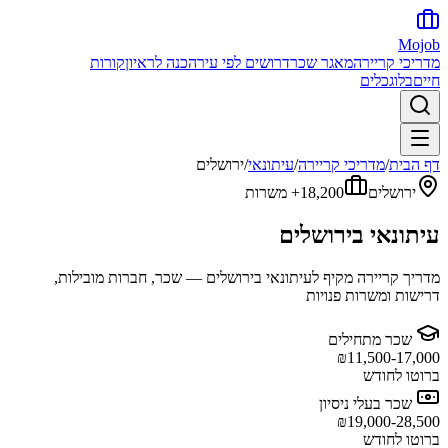
Mojob
מדריכי קריירה
מאגר שכר
דרושים לפי עיר
הכנה לראיון
קורות
חיים
בלוג
כלים
דף הבית
/
מדריכי קריירה
/
עיתונאי
/
ירושלים
ירושלים
18,200+
משרות
עיתונאי
ב
ירושלים
מדריך קריירה מקיף ל
עיתונאי
ב
ירושלים
— שכר, חברות מובילות,
דרישות ומשרות פנויות
שכר מתחילים
₪
11,500-17,000
ברוטו לחודש
שכר בעלי ניסיון
₪
19,000-28,500
ברוטו לחודש