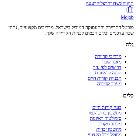
תקווה
אשדוד
הרצליה
רעננה
Mojob
פורטל הקריירה והתעסוקה המוביל בישראל. מדריכים מקצועיים, נתוני
שכר עדכניים וכלים חכמים לבניית הקריירה שלך.
גלה
מדריכי קריירה
מאגר שכר
דרושים לפי עיר
הכנה לראיונות
תבניות קורות חיים
מעבר קריירה
כלים
בונה קורות חיים
מחשבון ברוטו-נטו
סימולטור ראיונות
מכתב מקדים
מחשבון זכויות
מחולל מייל מקצועי