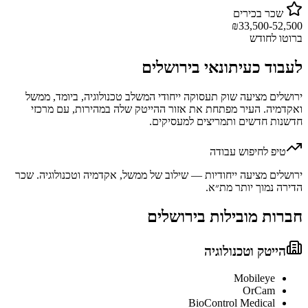
שכר בכירים
₪
33,500-52,500
ברוטו לחודש
לעבוד כ
עיתונאי
ב
ירושלים
ירושלים מציעה שוק תעסוקה ייחודי המשלב טכנולוגיה, ביומד, ממשל
ואקדמיה. העיר מפתחת את אזור ההייטק שלה במהירות, עם מרכזי
חדשנות חדשים ותמריצים למעסיקים.
טיפ לחיפוש עבודה
ירושלים מציעה ייחודיות — שילוב של ממשל, אקדמיה וטכנולוגיה. שכר
הדירה נמוך יותר מת״א.
חברות מובילות ב
ירושלים
הייטק וטכנולוגיה
Mobileye
OrCam
BioControl Medical