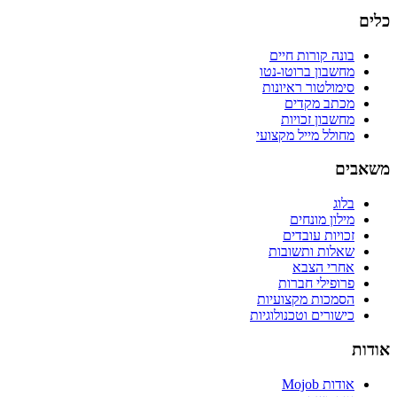
כלים
בונה קורות חיים
מחשבון ברוטו-נטו
סימולטור ראיונות
מכתב מקדים
מחשבון זכויות
מחולל מייל מקצועי
משאבים
בלוג
מילון מונחים
זכויות עובדים
שאלות ותשובות
אחרי הצבא
פרופילי חברות
הסמכות מקצועיות
כישורים וטכנולוגיות
אודות
אודות Mojob