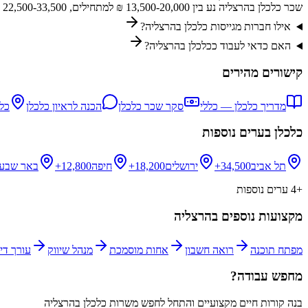
שכר כלכלן בהרצליה נע בין 13,500-20,000 ₪ למתחילים, 22,500-33,500 ₪ לבעלי ניסיון, ו-39,000-61,500 ₪ לבכירים. השכר בהרצליה גבוה יותר מהממוצע הארצי.
אילו חברות מגייסות כלכלן בהרצליה?
האם כדאי לעבוד ככלכלן בהרצליה?
קישורים מהירים
מדריך
כלכלן
— כללי
סקר שכר
כלכלן
הכנה לראיון
כלכלן
כל
כלכלן
בערים נוספות
תל אביב
34,500+
ירושלים
18,200+
חיפה
12,800+
באר שבע
+
4
ערים נוספות
מקצועות נוספים ב
הרצליה
מפתח תוכנה
רואה חשבון
אחות מוסמכת
מנהל שיווק
עורך דין
מחפש עבודה?
בנה קורות חיים מקצועיים והתחל לחפש משרות
כלכלן
ב
הרצליה