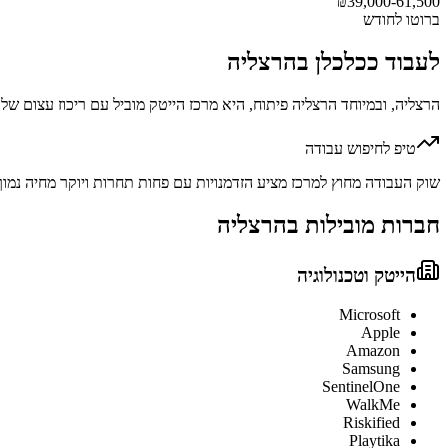
₪
39,000-61,500
ברוטו לחודש
לעבוד כ
כלכלן
ב
הרצליה
הרצליה, ובמיוחד הרצליה פיתוח, היא מרכז הייטק מוביל עם ריכוז עצום ש
טיפ לחיפוש עבודה
שוק העבודה מחוץ למרכז מציע הזדמנויות עם פחות תחרות ויוקר מחיה נמוך 
חברות מובילות ב
הרצליה
הייטק וטכנולוגיה
Microsoft
Apple
Amazon
Samsung
SentinelOne
WalkMe
Riskified
Playtika