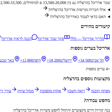
שכר אדריכל בהרצליה נע בין 13,500-20,000 ₪ למתחילים, 22,500-33,500 ₪ לבעלי ניסיון, ו-39,000-61,500 ₪ לבכירים. השכר בהרצליה גבוה יותר מהממוצע הארצי.
אילו חברות מגייסות אדריכל בהרצליה?
האם כדאי לעבוד כאדריכל בהרצליה?
קישורים מהירים
מדריך
אדריכל
— כללי
סקר שכר
אדריכל
הכנה לראיון
אדריכל
אדריכל
בערים נוספות
תל אביב
34,500+
ירושלים
18,200+
חיפה
12,800+
באר שבע
+
4
ערים נוספות
מקצועות נוספים ב
הרצליה
מפתח תוכנה
רואה חשבון
אחות מוסמכת
מנהל שיווק
עורך דין
מחפש עבודה?
בנה קורות חיים מקצועיים והתחל לחפש משרות
אדריכל
ב
הרצליה