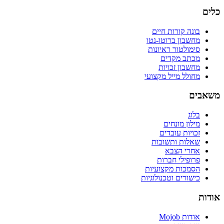
כלים
בונה קורות חיים
מחשבון ברוטו-נטו
סימולטור ראיונות
מכתב מקדים
מחשבון זכויות
מחולל מייל מקצועי
משאבים
בלוג
מילון מונחים
זכויות עובדים
שאלות ותשובות
אחרי הצבא
פרופילי חברות
הסמכות מקצועיות
כישורים וטכנולוגיות
אודות
אודות Mojob