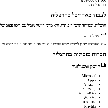
₪
39,000-61,500
ברוטו לחודש
לעבוד כ
אדריכל
ב
הרצליה
הרצליה, ובמיוחד הרצליה פיתוח, היא מרכז הייטק מוביל עם ריכוז עצום ש
טיפ לחיפוש עבודה
שוק העבודה מחוץ למרכז מציע הזדמנויות עם פחות תחרות ויוקר מחיה נמוך 
חברות מובילות ב
הרצליה
הייטק וטכנולוגיה
Microsoft
Apple
Amazon
Samsung
SentinelOne
WalkMe
Riskified
Playtika