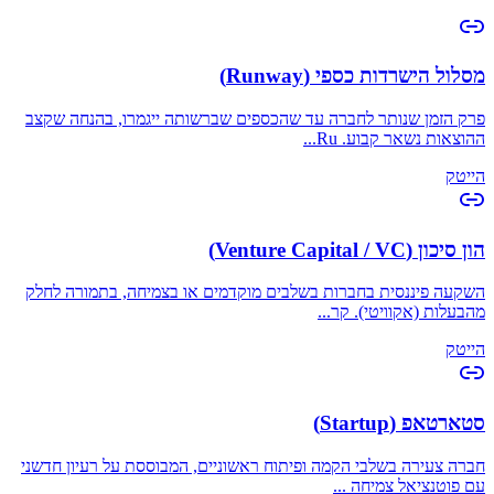
מסלול הישרדות כספי (Runway)
פרק הזמן שנותר לחברה עד שהכספים שברשותה ייגמרו, בהנחה שקצב
ההוצאות נשאר קבוע. Ru
...
הייטק
הון סיכון (Venture Capital / VC)
השקעה פיננסית בחברות בשלבים מוקדמים או בצמיחה, בתמורה לחלק
מהבעלות (אקוויטי). קר
...
הייטק
סטארטאפ (Startup)
חברה צעירה בשלבי הקמה ופיתוח ראשוניים, המבוססת על רעיון חדשני
עם פוטנציאל צמיחה
...