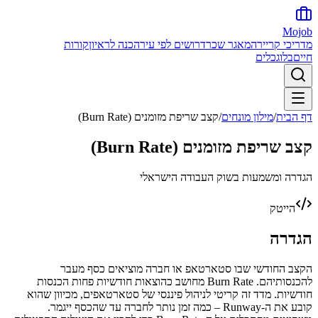
Mojob
מדריכי קריירה
מאגר שכר
דרושים לפי עיר
הכנה לראיון
קורות
חיים
בלוג
כלים
דף הבית
/
מילון מונחים
/
קצב שריפת מזומנים (Burn Rate)
קצב שריפת מזומנים (Burn Rate)
הגדרה ומשמעות בשוק העבודה הישראלי
הייטק
הגדרה
הקצב החודשי שבו סטארטאפ או חברה מוציאים כסף מעבר
להכנסותיהם. Burn Rate מחושב כהוצאות חודשיות פחות הכנסות
חודשיות. מדד זה קריטי לניהול פיננסי של סטארטאפים, מכיוון שהוא
קובע את ה-Runway – כמה זמן נותר לחברה עד שהכסף ייגמר.