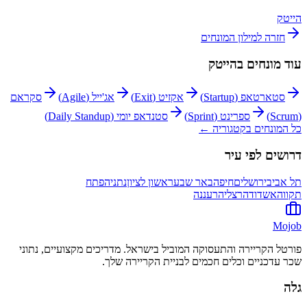
הייטק
חזרה למילון המונחים
עוד מונחים ב
הייטק
סטארטאפ (Startup)
אקזיט (Exit)
אג'ייל (Agile)
סקראם
(Scrum)
ספרינט (Sprint)
סטנדאפ יומי (Daily Standup)
כל המונחים בקטגוריה ←
דרושים לפי עיר
תל אביב
ירושלים
חיפה
באר שבע
ראשון לציון
נתניה
פתח
תקווה
אשדוד
הרצליה
רעננה
Mojob
פורטל הקריירה והתעסוקה המוביל בישראל. מדריכים מקצועיים, נתוני
שכר עדכניים וכלים חכמים לבניית הקריירה שלך.
גלה