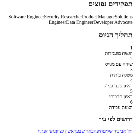
תפקידים נפוצים
Software Engineer
Security Researcher
Product Manager
Solutions
Engineer
Data Engineer
Developer Advocate
תהליך הגיוס
1
הגשת מועמדות
2
שיחה עם מגייס
3
מטלה ביתית
4
ראיון טכני עמוק
5
ראיון תרבותי
6
הצעת עבודה
דרושים לפי עיר
תל אביב
ירושלים
חיפה
באר שבע
ראשון לציון
נתניה
פתח