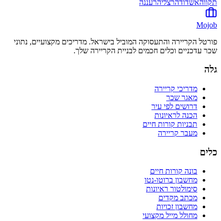
תקווה
אשדוד
הרצליה
רעננה
Mojob
פורטל הקריירה והתעסוקה המוביל בישראל. מדריכים מקצועיים, נתוני
שכר עדכניים וכלים חכמים לבניית הקריירה שלך.
גלה
מדריכי קריירה
מאגר שכר
דרושים לפי עיר
הכנה לראיונות
תבניות קורות חיים
מעבר קריירה
כלים
בונה קורות חיים
מחשבון ברוטו-נטו
סימולטור ראיונות
מכתב מקדים
מחשבון זכויות
מחולל מייל מקצועי