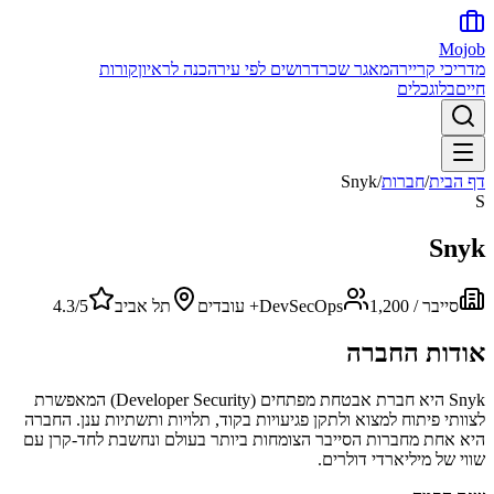
Mojob
מדריכי קריירה
מאגר שכר
דרושים לפי עיר
הכנה לראיון
קורות
חיים
בלוג
כלים
דף הבית
/
חברות
/
Snyk
S
Snyk
סייבר / DevSecOps
1,200+
עובדים
תל אביב
/5
4.3
אודות החברה
Snyk היא חברת אבטחת מפתחים (Developer Security) המאפשרת
לצוותי פיתוח למצוא ולתקן פגיעויות בקוד, תלויות ותשתיות ענן. החברה
היא אחת מחברות הסייבר הצומחות ביותר בעולם ונחשבת לחד-קרן עם
שווי של מיליארדי דולרים.