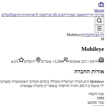
Mojob
מדריכי קריירה
מאגר שכר
דרושים לפי עיר
הכנה לראיון
קורות חיים
בלוג
כלים
דף הבית
/
חברות
/
Mobileye
M
Mobileye
הייטק / רכב אוטונומי
3,500+
עובדים
ירושלים
/5
4.2
אודות החברה
ידי אינטל ב-2017 וחזרה להיסחר בנאסד"ק כחברה עצמאית.
שנת הקמה
1999
שכר ממוצע