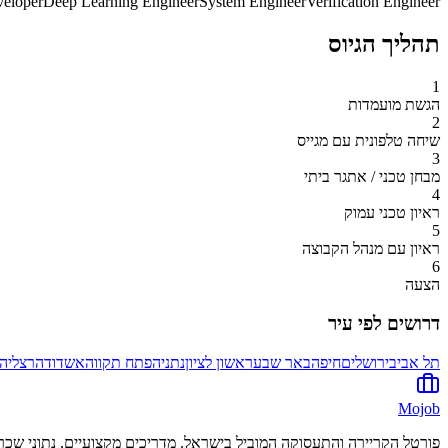
veloper
Deep Learning Engineer
System Engineer
Verification Engineer
תהליך הגיוס
1
הגשת מועמדות
2
שיחה טלפונית עם מגייס
3
מבחן טכני / אתגר ביתי
4
ראיון טכני עמוק
5
ראיון עם מנהל הקבוצה
6
הצעה
דרושים לפי עיר
תל אביב
ירושלים
חיפה
באר שבע
ראשון לציון
נתניה
פתח תקווה
אשדוד
הרצליה
Mojob
פורטל הקריירה והתעסוקה המוביל בישראל. מדריכים מקצועיים, נתוני שכר 