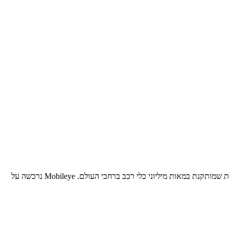
Mobileye היא חברה ישראלית מובילה בתחום הנהיגה האוטונומית ומערכות סיוע נהיגה מתקדמות (ADAS). החברה פיתחה טכנולוגיית ראייה ממוחשבת שמותקנת במאות מיליוני כלי רכב ברחבי העולם. Mobileye נרכשה על