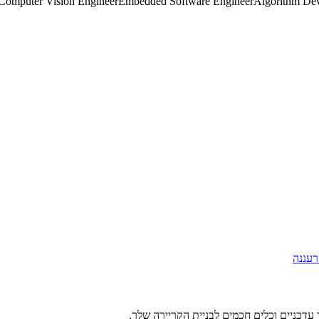
Computer Vision Engineer
Embedded Software Engineer
Algorithm De
רעננה
עדכניים וכלים חכמים לבניית הקריירה שלך.