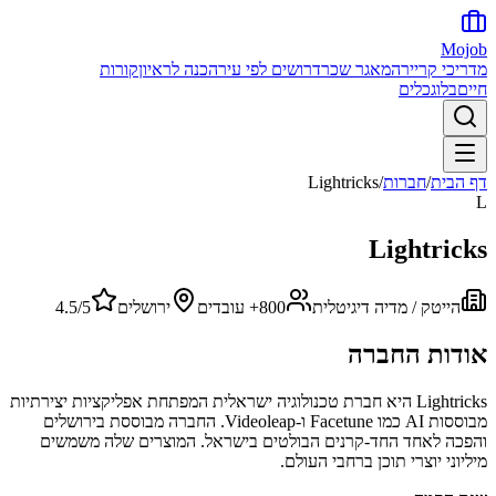
Mojob
מדריכי קריירה
מאגר שכר
דרושים לפי עיר
הכנה לראיון
קורות
חיים
בלוג
כלים
דף הבית
/
חברות
/
Lightricks
L
Lightricks
הייטק / מדיה דיגיטלית
800+
עובדים
ירושלים
/5
4.5
אודות החברה
Lightricks היא חברת טכנולוגיה ישראלית המפתחת אפליקציות יצירתיות
מבוססות AI כמו Facetune ו-Videoleap. החברה מבוססת בירושלים
והפכה לאחד החד-קרנים הבולטים בישראל. המוצרים שלה משמשים
מיליוני יוצרי תוכן ברחבי העולם.