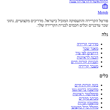
תקווה
אשדוד
הרצליה
רעננה
Mojob
פורטל הקריירה והתעסוקה המוביל בישראל. מדריכים מקצועיים, נתוני
שכר עדכניים וכלים חכמים לבניית הקריירה שלך.
גלה
מדריכי קריירה
מאגר שכר
דרושים לפי עיר
הכנה לראיונות
תבניות קורות חיים
מעבר קריירה
כלים
בונה קורות חיים
מחשבון ברוטו-נטו
סימולטור ראיונות
מכתב מקדים
מחשבון זכויות
מחולל מייל מקצועי