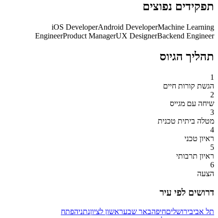
תפקידים נפוצים
iOS Developer
Android Developer
Machine Learning
Engineer
Product Manager
UX Designer
Backend Engineer
תהליך הגיוס
1
הגשת קורות חיים
2
שיחה עם מגייס
3
מטלה ביתית טכנית
4
ראיון טכני
5
ראיון תרבותי
6
הצעה
דרושים לפי עיר
תל אביב
ירושלים
חיפה
באר שבע
ראשון לציון
נתניה
פתח