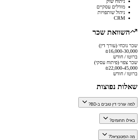
ניתוח שוק
מודלים עסקיים
ניהול שותפויות
CRM
השוואת שכר
שכר נוכחי (
עורך דין
)
₪
16,000-30,000
ברוטו / חודש
שכר צפוי (
פיתוח עסקי
)
₪
22,000-45,000
ברוטו / חודש
שאלות נפוצות
למה עורכי דין טובים ב-BD?
באילו תחומים?
מה הפוטנציאל?