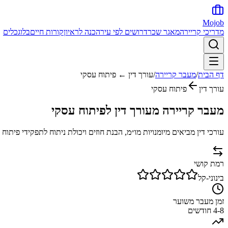
Mojob
מדריכי קריירה
מאגר שכר
דרושים לפי עיר
הכנה לראיון
קורות חיים
בלוג
כלים
דף הבית
/
מעבר קריירה
/
עורך דין
←
פיתוח עסקי
עורך דין
פיתוח עסקי
מעבר קריירה מעורך דין לפיתוח עסקי
עורכי דין מביאים מיומנויות מו״מ, הבנת חוזים ויכולת ניתוח לתפקידי פיתוח
רמת קושי
בינוני-קל
זמן מעבר משוער
4-8 חודשים