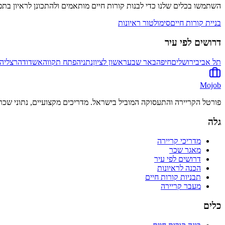
השתמשו בכלים שלנו כדי לבנות קורות חיים מותאמים ולהתכונן לראיון בת
בניית קורות חיים
סימולטור ראיונות
דרושים לפי עיר
תל אביב
ירושלים
חיפה
באר שבע
ראשון לציון
נתניה
פתח תקווה
אשדוד
הרצליה
Mojob
פורטל הקריירה והתעסוקה המוביל בישראל. מדריכים מקצועיים, נתוני שכר 
גלה
מדריכי קריירה
מאגר שכר
דרושים לפי עיר
הכנה לראיונות
תבניות קורות חיים
מעבר קריירה
כלים