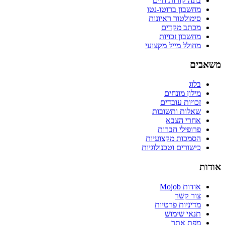
בונה קורות חיים
מחשבון ברוטו-נטו
סימולטור ראיונות
מכתב מקדים
מחשבון זכויות
מחולל מייל מקצועי
משאבים
בלוג
מילון מונחים
זכויות עובדים
שאלות ותשובות
אחרי הצבא
פרופילי חברות
הסמכות מקצועיות
כישורים וטכנולוגיות
אודות
אודות Mojob
צור קשר
מדיניות פרטיות
תנאי שימוש
מפת אתר