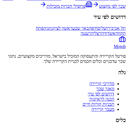
שכר לפי מקצוע
פרופילי חברות מובילות
דרושים לפי עיר
תל אביב
ירושלים
חיפה
באר שבע
ראשון לציון
נתניה
פתח
תקווה
אשדוד
הרצליה
רעננה
Mojob
פורטל הקריירה והתעסוקה המוביל בישראל. מדריכים מקצועיים, נתוני
שכר עדכניים וכלים חכמים לבניית הקריירה שלך.
גלה
מדריכי קריירה
מאגר שכר
דרושים לפי עיר
הכנה לראיונות
תבניות קורות חיים
מעבר קריירה
כלים