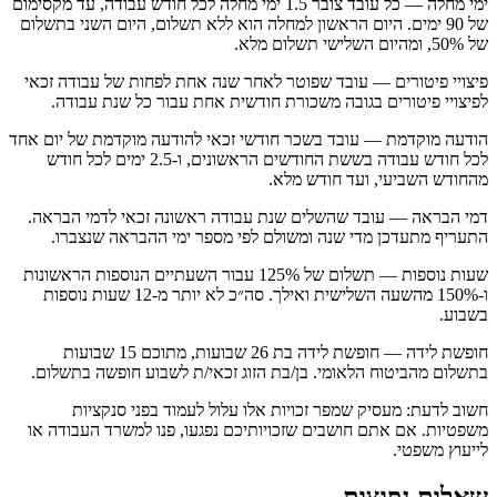
ימי מחלה — כל עובד צובר 1.5 ימי מחלה לכל חודש עבודה, עד מקסימום
של 90 ימים. היום הראשון למחלה הוא ללא תשלום, היום השני בתשלום
של 50%, ומהיום השלישי תשלום מלא.
פיצויי פיטורים — עובד שפוטר לאחר שנה אחת לפחות של עבודה זכאי
לפיצויי פיטורים בגובה משכורת חודשית אחת עבור כל שנת עבודה.
הודעה מוקדמת — עובד בשכר חודשי זכאי להודעה מוקדמת של יום אחד
לכל חודש עבודה בששת החודשים הראשונים, ו-2.5 ימים לכל חודש
מהחודש השביעי, ועד חודש מלא.
דמי הבראה — עובד שהשלים שנת עבודה ראשונה זכאי לדמי הבראה.
התעריף מתעדכן מדי שנה ומשולם לפי מספר ימי ההבראה שנצברו.
שעות נוספות — תשלום של 125% עבור השעתיים הנוספות הראשונות
ו-150% מהשעה השלישית ואילך. סה״כ לא יותר מ-12 שעות נוספות
בשבוע.
חופשת לידה — חופשת לידה בת 26 שבועות, מתוכם 15 שבועות
בתשלום מהביטוח הלאומי. בן/בת הזוג זכאי/ת לשבוע חופשה בתשלום.
חשוב לדעת: מעסיק שמפר זכויות אלו עלול לעמוד בפני סנקציות
משפטיות. אם אתם חושבים שזכויותיכם נפגעו, פנו למשרד העבודה או
לייעוץ משפטי.
שאלות נפוצות